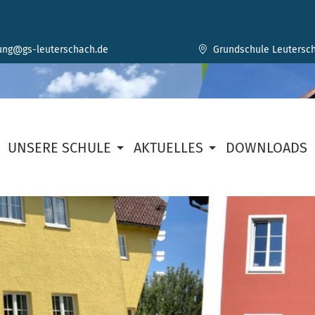
ung@gs-leuterschach.de
Grundschule Leutersch
UNSERE SCHULE
AKTUELLES
DOWNLOADS